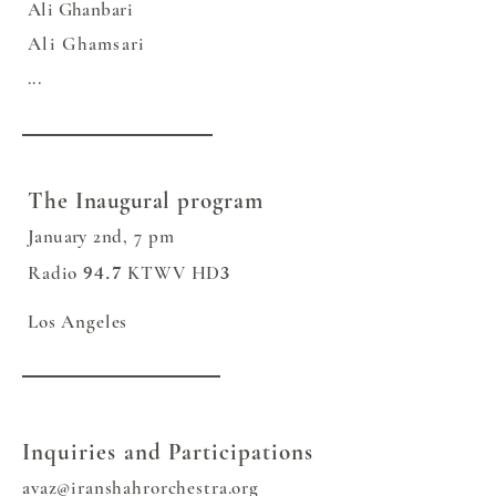
Ali Ghanbari
Ali Ghamsari
...
The
Inaugural
program
Jan
uary
2nd, 7 pm
94.7
3
Rad
io
KTWV HD
Los Angeles
Inquiries and Participations
avaz@iranshahrorchestra.org