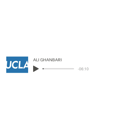
ALI GHANBARI
-06:10
No.3
Tahmoures Pournazeri
Setār