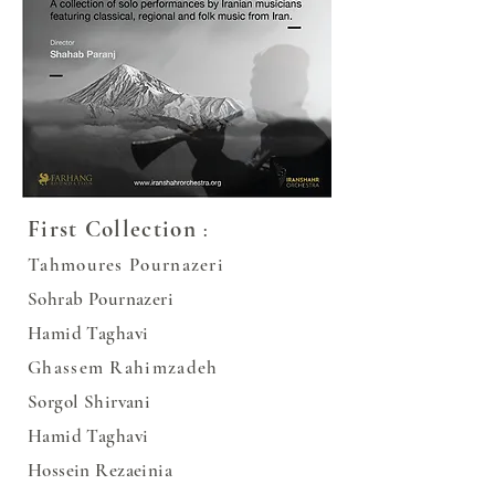
First Collection
:
Tahmoures Pournazeri
Soh
rab
Pournazeri
Hamid Taghavi
Ghassem Rahimzadeh
Sorgol Shirvani
Hamid Taghavi
Hossein Rezaeinia